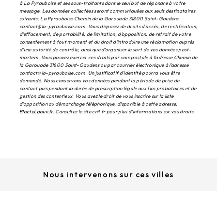
à La Pyrauboise et ses sous-traitants dans le seul but de répondre à votre
message. Les données collectées seront communiquées aux seuls destinataires
suivants: La Pyrauboise Chemin de la Garouade 31800 Saint-Gaudens
contact@la-pyrauboise.com. Vous disposez de droits d’accès, de rectification,
d’effacement, de portabilité, de limitation, d’opposition, de retrait de votre
consentement à tout moment et du droit d’introduire une réclamation auprès
d’une autorité de contrôle, ainsi que d’organiser le sort de vos données post-
mortem. Vous pouvez exercer ces droits par voie postale à l'adresse Chemin de
la Garouade 31800 Saint-Gaudens ou par courrier électronique à l'adresse
contact@la-pyrauboise.com. Un justificatif d'identité pourra vous être
demandé. Nous conservons vos données pendant la période de prise de
contact puis pendant la durée de prescription légale aux fins probatoires et de
gestion des contentieux. Vous avez le droit de vous inscrire sur la liste
d'opposition au démarchage téléphonique, disponible à cette adresse:
Bloctel.gouv.fr
. Consultez le site cnil.fr pour plus d’informations sur vos droits.
Nous intervenons sur ces villes