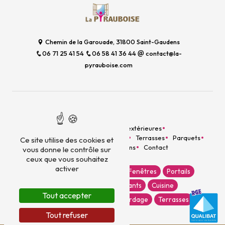
Chemin de la Garouade, 31800 Saint-Gaudens
06 71 25 41 54
06 58 41 36 44
contact@la-
pyrauboise.com
Plan du site
Accueil
Menuiseries extérieures
Aménagement intérieur
Escaliers
Terrasses
Parquets
Ce site utilise des cookies et
Bardage
Nos réalisations
Contact
vous donne le contrôle sur
ceux que vous souhaitez
activer
Escaliers
Porte d'entrée
Fenêtres
Portails
Menuiserie
Volets roulants
Cuisine
Tout accepter
Aménagement intérieur
Bardage
Terrasses
Tout refuser