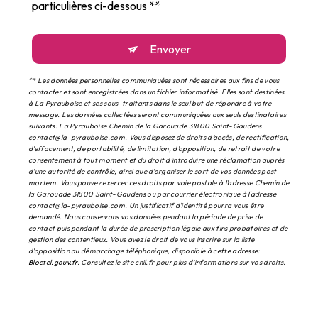
particulières ci-dessous **
Envoyer
** Les données personnelles communiquées sont nécessaires aux fins de vous
contacter et sont enregistrées dans un fichier informatisé. Elles sont destinées
à La Pyrauboise et ses sous-traitants dans le seul but de répondre à votre
message. Les données collectées seront communiquées aux seuls destinataires
suivants: La Pyrauboise Chemin de la Garouade 31800 Saint-Gaudens
contact@la-pyrauboise.com. Vous disposez de droits d’accès, de rectification,
d’effacement, de portabilité, de limitation, d’opposition, de retrait de votre
consentement à tout moment et du droit d’introduire une réclamation auprès
d’une autorité de contrôle, ainsi que d’organiser le sort de vos données post-
mortem. Vous pouvez exercer ces droits par voie postale à l'adresse Chemin de
la Garouade 31800 Saint-Gaudens ou par courrier électronique à l'adresse
contact@la-pyrauboise.com. Un justificatif d'identité pourra vous être
demandé. Nous conservons vos données pendant la période de prise de
contact puis pendant la durée de prescription légale aux fins probatoires et de
gestion des contentieux. Vous avez le droit de vous inscrire sur la liste
d'opposition au démarchage téléphonique, disponible à cette adresse:
Bloctel.gouv.fr
. Consultez le site cnil.fr pour plus d’informations sur vos droits.