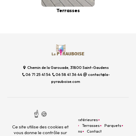
Terrasses
Chemin de la Garouade, 31800 Saint-Gaudens
06 71 25 41 54
06 58 41 36 44
contact@la-
pyrauboise.com
Plan du site
Accueil
Menuiseries extérieures
Aménagement intérieur
Escaliers
Terrasses
Parquets
Ce site utilise des cookies et
Bardage
Nos réalisations
Contact
vous donne le contrôle sur