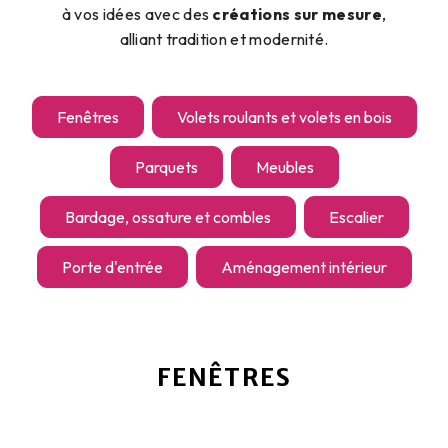
à vos idées avec des
créations sur mesure
,
alliant tradition et modernité.
Fenêtres
Volets roulants et volets en bois
Parquets
Meubles
Bardage, ossature et combles
Escalier
Porte d'entrée
Aménagement intérieur
FENÊTRES