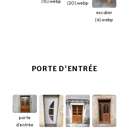
(15).webp
(20).webp
escalier
(4).webp
PORTE D'ENTRÉE
porte
d'entrée