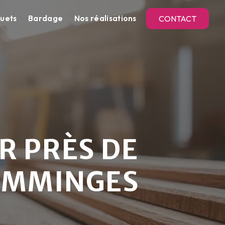
uets
Bardage
Nos réalisations
CONTACT
R PRÈS DE
OMMINGES