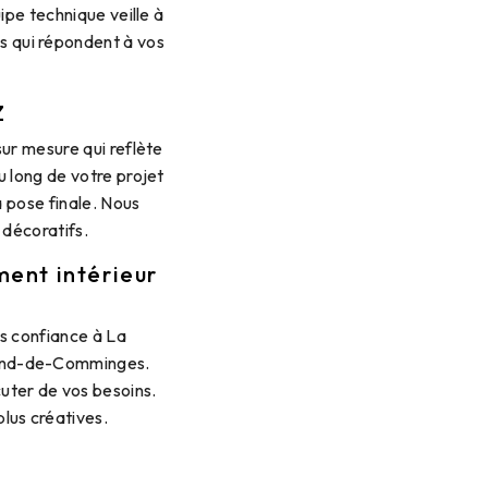
ipe technique veille à
s qui répondent à vos
Z
sur mesure qui reflète
u long de votre projet
 pose finale. Nous
 décoratifs.
ent intérieur
es confiance à La
trand-de-Comminges.
uter de vos besoins.
lus créatives.