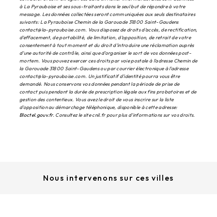
à La Pyrauboise et ses sous-traitants dans le seul but de répondre à votre
message. Les données collectées seront communiquées aux seuls destinataires
suivants: La Pyrauboise Chemin de la Garouade 31800 Saint-Gaudens
contact@la-pyrauboise.com. Vous disposez de droits d’accès, de rectification,
d’effacement, de portabilité, de limitation, d’opposition, de retrait de votre
consentement à tout moment et du droit d’introduire une réclamation auprès
d’une autorité de contrôle, ainsi que d’organiser le sort de vos données post-
mortem. Vous pouvez exercer ces droits par voie postale à l'adresse Chemin de
la Garouade 31800 Saint-Gaudens ou par courrier électronique à l'adresse
contact@la-pyrauboise.com. Un justificatif d'identité pourra vous être
demandé. Nous conservons vos données pendant la période de prise de
contact puis pendant la durée de prescription légale aux fins probatoires et de
gestion des contentieux. Vous avez le droit de vous inscrire sur la liste
d'opposition au démarchage téléphonique, disponible à cette adresse:
Bloctel.gouv.fr
. Consultez le site cnil.fr pour plus d’informations sur vos droits.
Nous intervenons sur ces villes