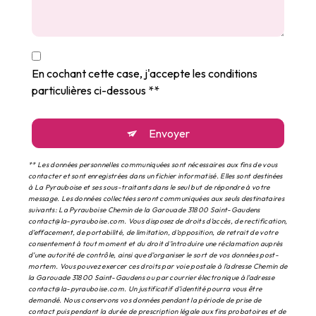
En cochant cette case, j'accepte les conditions
particulières ci-dessous **
Envoyer
** Les données personnelles communiquées sont nécessaires aux fins de vous
contacter et sont enregistrées dans un fichier informatisé. Elles sont destinées
à La Pyrauboise et ses sous-traitants dans le seul but de répondre à votre
message. Les données collectées seront communiquées aux seuls destinataires
suivants: La Pyrauboise Chemin de la Garouade 31800 Saint-Gaudens
contact@la-pyrauboise.com. Vous disposez de droits d’accès, de rectification,
d’effacement, de portabilité, de limitation, d’opposition, de retrait de votre
consentement à tout moment et du droit d’introduire une réclamation auprès
d’une autorité de contrôle, ainsi que d’organiser le sort de vos données post-
mortem. Vous pouvez exercer ces droits par voie postale à l'adresse Chemin de
la Garouade 31800 Saint-Gaudens ou par courrier électronique à l'adresse
contact@la-pyrauboise.com. Un justificatif d'identité pourra vous être
demandé. Nous conservons vos données pendant la période de prise de
contact puis pendant la durée de prescription légale aux fins probatoires et de