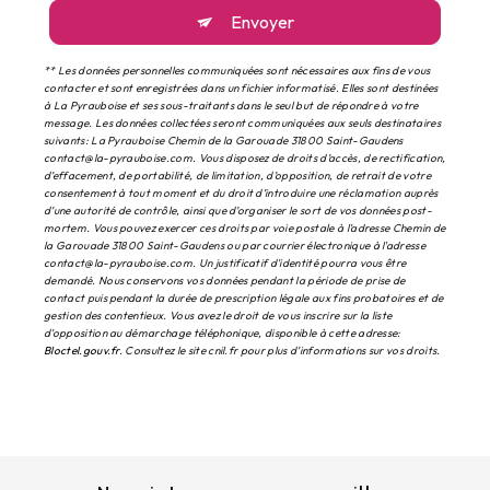
Envoyer
** Les données personnelles communiquées sont nécessaires aux fins de vous
contacter et sont enregistrées dans un fichier informatisé. Elles sont destinées
à La Pyrauboise et ses sous-traitants dans le seul but de répondre à votre
message. Les données collectées seront communiquées aux seuls destinataires
suivants: La Pyrauboise Chemin de la Garouade 31800 Saint-Gaudens
contact@la-pyrauboise.com. Vous disposez de droits d’accès, de rectification,
d’effacement, de portabilité, de limitation, d’opposition, de retrait de votre
consentement à tout moment et du droit d’introduire une réclamation auprès
d’une autorité de contrôle, ainsi que d’organiser le sort de vos données post-
mortem. Vous pouvez exercer ces droits par voie postale à l'adresse Chemin de
la Garouade 31800 Saint-Gaudens ou par courrier électronique à l'adresse
contact@la-pyrauboise.com. Un justificatif d'identité pourra vous être
demandé. Nous conservons vos données pendant la période de prise de
contact puis pendant la durée de prescription légale aux fins probatoires et de
gestion des contentieux. Vous avez le droit de vous inscrire sur la liste
d'opposition au démarchage téléphonique, disponible à cette adresse:
Bloctel.gouv.fr
. Consultez le site cnil.fr pour plus d’informations sur vos droits.