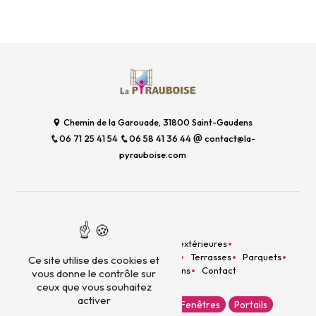
Chemin de la Garouade, 31800 Saint-Gaudens
06 71 25 41 54
06 58 41 36 44
contact@la-
pyrauboise.com
Plan du site
Accueil
Menuiseries extérieures
Aménagement intérieur
Escaliers
Terrasses
Parquets
Ce site utilise des cookies et
Bardage
Nos réalisations
Contact
vous donne le contrôle sur
ceux que vous souhaitez
activer
Escaliers
Porte d'entrée
Fenêtres
Portails