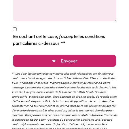
En cochant cette case, j'accepte les conditions
particulières ci-dessous **
Envoyer
** Les données personnelles communiquées sont nécessaires aux fins de vous
contacter et sont enregistrées dans un fichier informatisé. Elles sont destinées
à La Pyrauboise et ses sous-traitants dans le seul but de répondre à votre
message. Les données collectées seront communiquées aux seuls destinataires
suivants: La Pyrauboise Chemin de la Garouade 31800 Saint-Gaudens
contact@la-pyrauboise.com. Vous disposez de droits d’accès, de rectification,
d’effacement, de portabilité, de limitation, d’opposition, de retrait de votre
consentement à tout moment et du droit d’introduire une réclamation auprès
d’une autorité de contrôle, ainsi que d’organiser le sort de vos données post-
mortem. Vous pouvez exercer ces droits par voie postale à l'adresse Chemin de
la Garouade 31800 Saint-Gaudens ou par courrier électronique à l'adresse
contact@la-pyrauboise.com. Un justificatif d'identité pourra vous être
demandé. Nous conservons vos données pendant la période de prise de