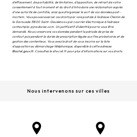
d’effacement, de portabilité, de limitation, d’opposition, de retrait de votre
consentement à tout moment et du droit d’introduire une réclamation auprès
d’une autorité de contrôle, ainsi que d’organiser le sort de vos données post-
mortem. Vous pouvez exercer ces droits par voie postale à l'adresse Chemin de
la Garouade 31800 Saint-Gaudens ou par courrier électronique à l'adresse
contact@la-pyrauboise.com. Un justificatif d'identité pourra vous être
demandé. Nous conservons vos données pendant la période de prise de
contact puis pendant la durée de prescription légale aux fins probatoires et de
gestion des contentieux. Vous avez le droit de vous inscrire sur la liste
d'opposition au démarchage téléphonique, disponible à cette adresse:
Bloctel.gouv.fr
. Consultez le site cnil.fr pour plus d’informations sur vos droits.
Nous intervenons sur ces villes