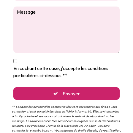
En cochant cette case, j'accepte les conditions
particulières ci-dessous **
Envoyer
** Les données personnelles communiquées sont nécessaires aux fins de vous
contacter et sont enregistrées dans un fichier informatisé. Elles sont destinées
à La Pyrauboise et ses sous-traitants dans le seul but de répondre à votre
message. Les données collectées seront communiquées aux seuls destinataires
suivants: La Pyrauboise Chemin de la Garouade 31800 Saint-Gaudens
contact@la-pyrauboise.com. Vous disposez de droits d’accès, de rectification,