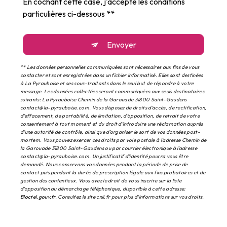
En cochant cette case, j'accepte les conditions
particulières ci-dessous **
Envoyer
** Les données personnelles communiquées sont nécessaires aux fins de vous
contacter et sont enregistrées dans un fichier informatisé. Elles sont destinées
à La Pyrauboise et ses sous-traitants dans le seul but de répondre à votre
message. Les données collectées seront communiquées aux seuls destinataires
suivants: La Pyrauboise Chemin de la Garouade 31800 Saint-Gaudens
contact@la-pyrauboise.com. Vous disposez de droits d’accès, de rectification,
d’effacement, de portabilité, de limitation, d’opposition, de retrait de votre
consentement à tout moment et du droit d’introduire une réclamation auprès
d’une autorité de contrôle, ainsi que d’organiser le sort de vos données post-
mortem. Vous pouvez exercer ces droits par voie postale à l'adresse Chemin de
la Garouade 31800 Saint-Gaudens ou par courrier électronique à l'adresse
contact@la-pyrauboise.com. Un justificatif d'identité pourra vous être
demandé. Nous conservons vos données pendant la période de prise de
contact puis pendant la durée de prescription légale aux fins probatoires et de
gestion des contentieux. Vous avez le droit de vous inscrire sur la liste
d'opposition au démarchage téléphonique, disponible à cette adresse:
Bloctel.gouv.fr
. Consultez le site cnil.fr pour plus d’informations sur vos droits.