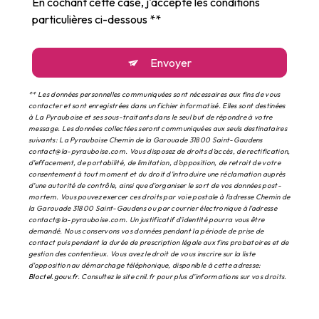
En cochant cette case, j'accepte les conditions
particulières ci-dessous **
Envoyer
** Les données personnelles communiquées sont nécessaires aux fins de vous
contacter et sont enregistrées dans un fichier informatisé. Elles sont destinées
à La Pyrauboise et ses sous-traitants dans le seul but de répondre à votre
message. Les données collectées seront communiquées aux seuls destinataires
suivants: La Pyrauboise Chemin de la Garouade 31800 Saint-Gaudens
contact@la-pyrauboise.com. Vous disposez de droits d’accès, de rectification,
d’effacement, de portabilité, de limitation, d’opposition, de retrait de votre
consentement à tout moment et du droit d’introduire une réclamation auprès
d’une autorité de contrôle, ainsi que d’organiser le sort de vos données post-
mortem. Vous pouvez exercer ces droits par voie postale à l'adresse Chemin de
la Garouade 31800 Saint-Gaudens ou par courrier électronique à l'adresse
contact@la-pyrauboise.com. Un justificatif d'identité pourra vous être
demandé. Nous conservons vos données pendant la période de prise de
contact puis pendant la durée de prescription légale aux fins probatoires et de
gestion des contentieux. Vous avez le droit de vous inscrire sur la liste
d'opposition au démarchage téléphonique, disponible à cette adresse:
Bloctel.gouv.fr
. Consultez le site cnil.fr pour plus d’informations sur vos droits.