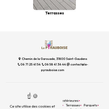
Terrasses
Chemin de la Garouade, 31800 Saint-Gaudens
06 71 25 41 54
06 58 41 36 44
contact@la-
pyrauboise.com
Plan du site
Accueil
Menuiseries extérieures
Aménagement intérieur
Escaliers
Terrasses
Parquets
Ce site utilise des cookies et